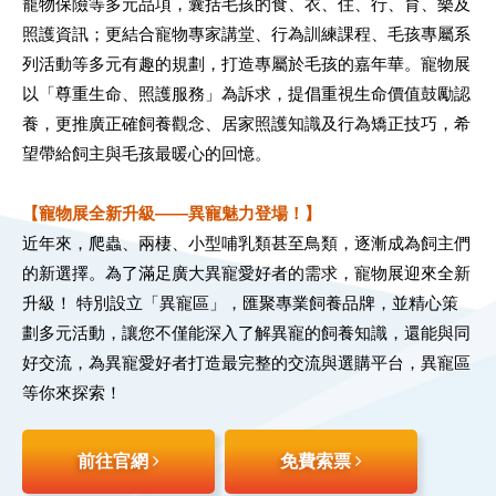
寵物保險等多元品項，囊括毛孩的食、衣、住、行、育、樂及
照護資訊；更結合寵物專家講堂、行為訓練課程、毛孩專屬系
列活動等多元有趣的規劃，打造專屬於毛孩的嘉年華。寵物展
以「尊重生命、照護服務」為訴求，提倡重視生命價值鼓勵認
養，更推廣正確飼養觀念、居家照護知識及行為矯正技巧，希
望帶給飼主與毛孩最暖心的回憶。
【寵物展全新升級——異寵魅力登場！】
近年來，爬蟲、兩棲、小型哺乳類甚至鳥類，逐漸成為飼主們
的新選擇。為了滿足廣大異寵愛好者的需求，寵物展迎來全新
升級！ 特別設立「異寵區」，匯聚專業飼養品牌，並精心策
劃多元活動，讓您不僅能深入了解異寵的飼養知識，還能與同
好交流，為異寵愛好者打造最完整的交流與選購平台，異寵區
等你來探索！
前往官網
免費索票